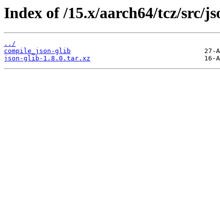
Index of /15.x/aarch64/tcz/src/js
../
compile_json-glib
json-glib-1.8.0.tar.xz