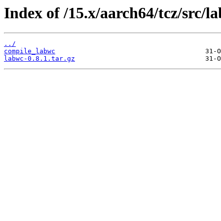
Index of /15.x/aarch64/tcz/src/l
../
compile_labwc
labwc-0.8.1.tar.gz