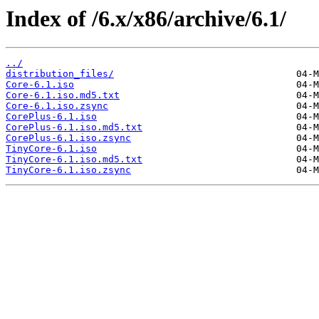
Index of /6.x/x86/archive/6.1/
../
distribution_files/
Core-6.1.iso
Core-6.1.iso.md5.txt
Core-6.1.iso.zsync
CorePlus-6.1.iso
CorePlus-6.1.iso.md5.txt
CorePlus-6.1.iso.zsync
TinyCore-6.1.iso
TinyCore-6.1.iso.md5.txt
TinyCore-6.1.iso.zsync